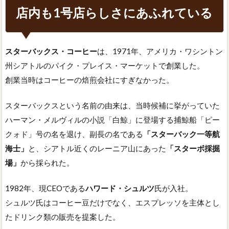
店内も1号店らしさにあふれている
スターバックス・コーヒー
は、1971年、アメリカ・ワシントン
州シアトルのパイク・プレイス・マーケットで創業した。
創業当時はコーヒーの焙煎会社にすぎなかった。
スターバックスという名前の由来は、当時候補に挙がっていた
ハーマン・メルヴィルの小説「白鯨」に登場する捕鯨船「ピー
クォド」号の名を退け、副長の名である
「スターバック一等航
海士」
と、シアトル近くのレーニア山にあった
「スターボ採掘
場」
から採られた。
1982年、現CEOである
ハワード・シュルツ
氏が入社。
シュルツ氏はコーヒー豆だけでなく、エスプレッソを主体とし
たドリンク類の販売を提案した。