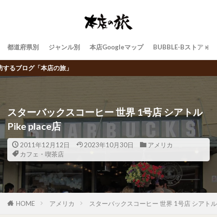
都道府県別
ジャンル別
本店Googleマップ
BUBBLE-Bストア
飲食チェーン店トラベラ
スターバックスコーヒー 世界 1号店 シアトル
Pike place店
2011年12月12日
2023年10月30日
アメリカ
カフェ・喫茶店
HOME
アメリカ
スターバックスコーヒー 世界 1号店 シアトル Pik