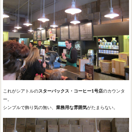
これがシアトルの
スターバックス・コーヒー1号店
のカウンタ
ー。
シンプルで飾り気の無い、
業務用な雰囲気
がたまらない。