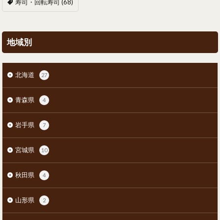
寿司・回転寿司
(68)
地域別
北海道
27
青森県
4
岩手県
7
宮城県
10
秋田県
4
山形県
2