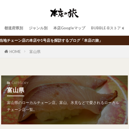
都道府県別
ジャンル別
本店Googleマップ
BUBBLE-Bストア
ーン店の本店や1号店を探訪するブログ「本店の旅」
HOME
富山県
CATEGORY
富山県
富山県のローカルチェーン店。富山、氷見などで愛されるローカル
チェーン店一覧。