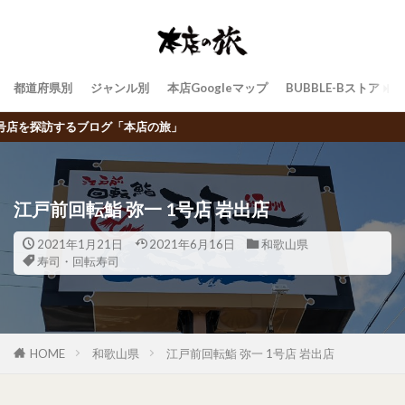
都道府県別
ジャンル別
本店Googleマップ
BUBBLE-Bストア
飲食チェーン
江戸前回転鮨 弥一 1号店 岩出店
2021年1月21日
2021年6月16日
和歌山県
寿司・回転寿司
HOME
和歌山県
江戸前回転鮨 弥一 1号店 岩出店