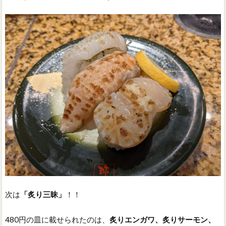
次は
「炙り三昧」
！！
480円の皿に載せられたのは、
炙りエンガワ、炙りサーモン、