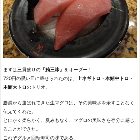
まずは三貫盛りの
「鮪三昧」
をオーダー！
720円の黒い皿に載せられたのは、
上ネギトロ・本鮪中トロ・
本鮪大トロ
のトリオ。
勝浦から運ばれてきた生マグロは、その美味さを余すことなく
伝えてくれた。
とにかく柔らかく、臭みもなく、マグロの美味さを存分に感じ
ることができた。
これぞグルメ回転寿司の味である。