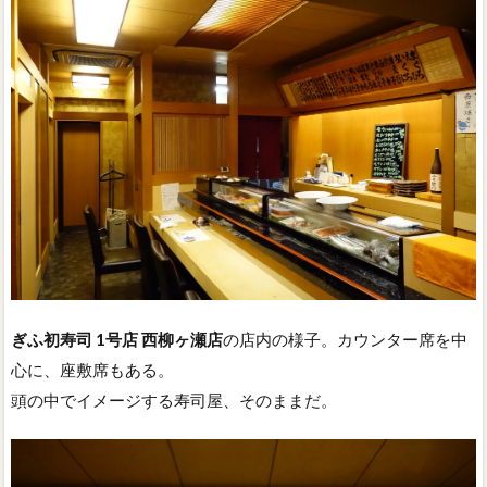
ぎふ初寿司 1号店 西柳ヶ瀬店
の店内の様子。カウンター席を中
心に、座敷席もある。
頭の中でイメージする寿司屋、そのままだ。