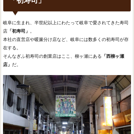
岐阜に生まれ、半世紀以上にわたって岐阜で愛されてきた寿司
店
「初寿司」
。
本社の直営店や暖簾分け店など、岐阜には数多くの初寿司が存
在する。
そんなぎふ初寿司の創業店はここ、柳ヶ瀬にある
「西柳ヶ瀬
店」
だ。