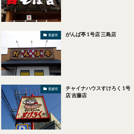
がんば亭 1号店 三島店
愛媛県
チャイナハウスすけろく 1号
愛媛県
店 吉藤店