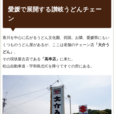
愛媛で展開する讃岐うどんチェー
ン
香川を中心に広がるうどん文化圏、四国。お隣、愛媛県にもい
くつものうどん屋があるが、ここは老舗のチェーン店
「大介う
どん」
。
その現状最古店である
「高串店」
に来た。
松山自動車道・宇和島北ICを降りてすぐの所にある。