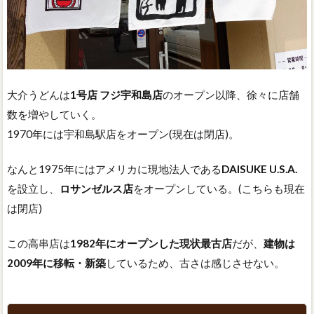
大介うどんは
1号店 フジ宇和島店
のオープン以降、徐々に店舗
数を増やしていく。
1970年には宇和島駅店をオープン(現在は閉店)。
なんと1975年にはアメリカに現地法人である
DAISUKE U.S.A.
を設立し、
ロサンゼルス店
をオープンしている。(こちらも現在
は閉店)
この高串店は
1982年にオープンした現状最古店
だが、
建物は
2009年に移転・新築
しているため、古さは感じさせない。