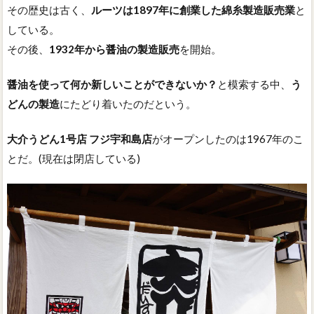
その歴史は古く、
ルーツは1897年に創業した綿糸製造販売業
と
している。
その後、
1932年から醤油の製造販売
を開始。
醤油を使って何か新しいことができないか？
と模索する中、
う
どんの製造
にたどり着いたのだという。
大介うどん1号店 フジ宇和島店
がオープンしたのは1967年のこ
とだ。(現在は閉店している)