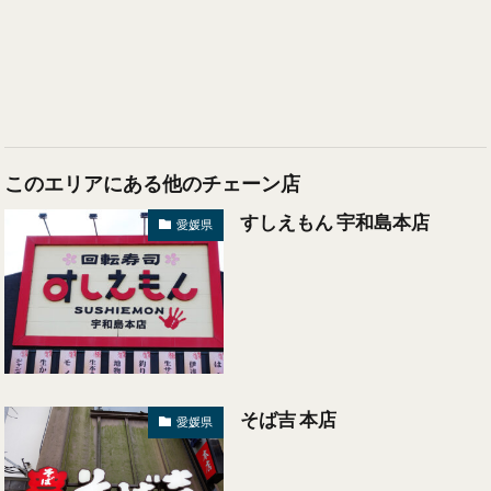
このエリアにある他のチェーン店
すしえもん 宇和島本店
愛媛県
そば吉 本店
愛媛県