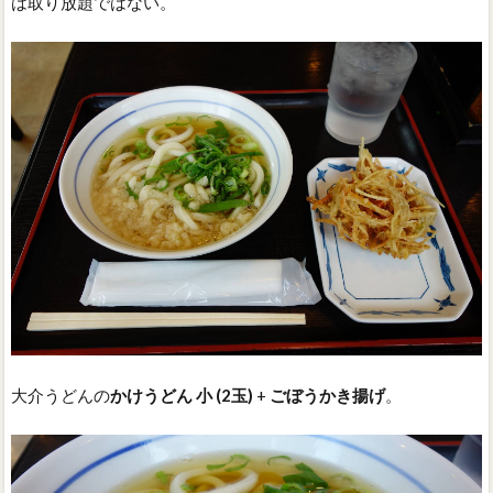
は取り放題ではない。
大介うどんの
かけうどん 小 (2玉)
+
ごぼうかき揚げ
。