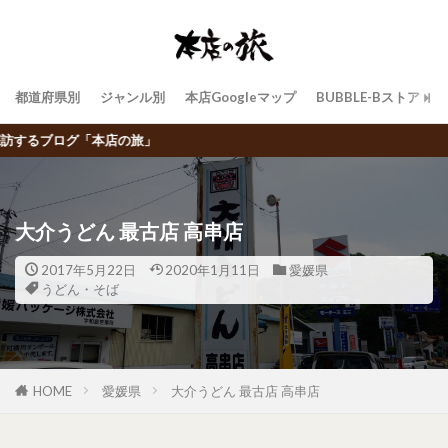
都道府県別
ジャンル別
本店Googleマップ
BUBBLE-Bストア
飲食チェーン店ト
大介うどん 最古店 高串店
2017年5月22日
2020年1月11日
愛媛県
うどん・そば
HOME
愛媛県
大介うどん 最古店 高串店