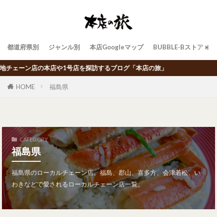
都道府県別
ジャンル別
本店Googleマップ
BUBBLE-Bストア
店や1号店を探訪するブログ「本店の旅」
HOME
福島県
CATEGORY
福島県
福島県のローカルチェーン店。福島、郡山、喜多方、会津若松、い
わきなどで愛されるローカルチェーン店一覧。