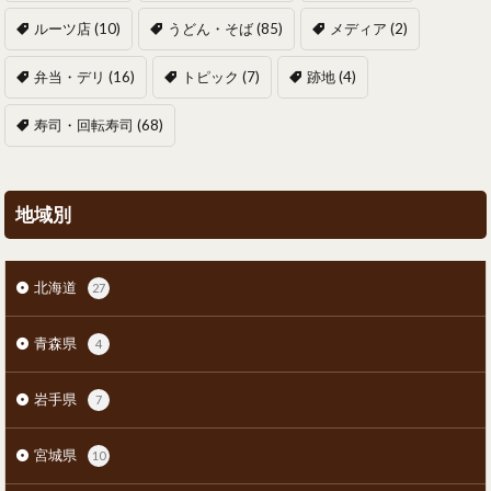
ルーツ店
(10)
うどん・そば
(85)
メディア
(2)
弁当・デリ
(16)
トピック
(7)
跡地
(4)
寿司・回転寿司
(68)
地域別
北海道
27
青森県
4
岩手県
7
宮城県
10