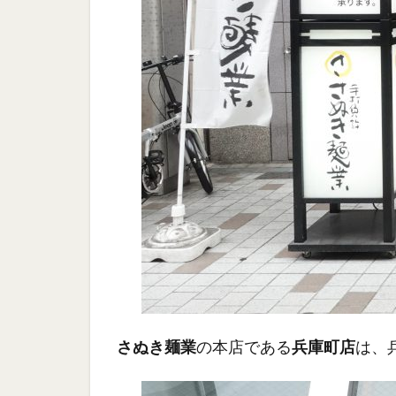
さぬき麺業
の本店である
兵庫町店
は、