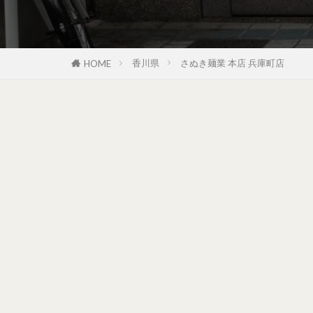
香川県
さぬき麺業 本店 兵庫町店
HOME