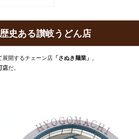
歴史ある讃岐うどん店
て展開するチェーン店
「さぬき麺業」
。
町店
だ。