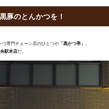
摩黒豚のとんかつを！
。
かつ専門チェーン店のひとつが
「黒かつ亭」
。
央駅本店
だ。