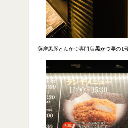
薩摩黒豚とんかつ専門店
黒かつ亭
の1