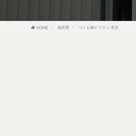
福井県
つくも橋ピリケン 本店
HOME