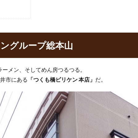
ケングループ総本山
ラーメン、そしてめん房つるつる。
福井市にある
「つくも橋ピリケン 本店」
だ。