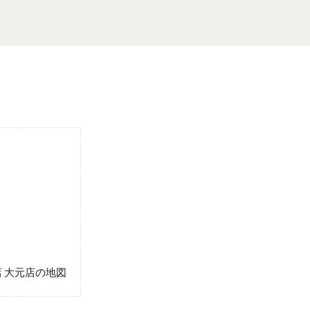
こ
店 大元店の地図