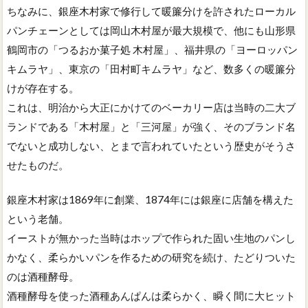
ちなみに、銀座木村家で修行して暖簾分けを許されたローカル
パンチェーンとしては岡山木村屋が最大規模で、他にも山形県
鶴岡市の「つるおか菓子処 木村屋」、福井県の「ヨーロッパン
キムラヤ」、東京の「田村町キムラヤ」など、数多くの暖簾分
けが存在する。
これは、明治から大正にかけてのベーカリー店は当時の二大ブ
ランドである「木村屋」と「三河屋」が強く、そのブランド名
でないと成功しない、とまで言われていたという歴史がそうさ
せたものだ。
銀座木村家は1869年に創業、1874年には銀座に店舗を構えた
という老舗。
イーストが無かった当時はホップで作られた固い生地のパンし
かなく、柔らかいパンを作るための研究を続け、たどりついた
のは酒種酵母。
酒種酵母を使った酒種あんぱんは柔らかく、瞬く間に大ヒット