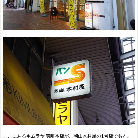
ここにある
キムラヤ 表町本店
が、
岡山木村屋
の
1号店
である。