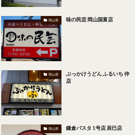
味の民芸 岡山国富店
岡山県
ぶっかけうどん ふるいち 仲
岡山県
店
鎌倉パスタ 1号店 辰巳店
岡山県