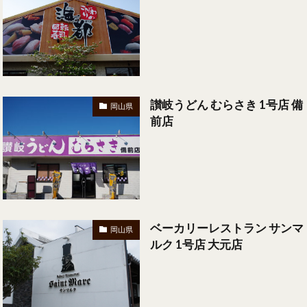
讃岐うどん むらさき 1号店 備
岡山県
前店
ベーカリーレストラン サンマ
岡山県
ルク 1号店 大元店