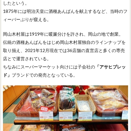
したという。
1875年には明治天皇に酒種あんぱんを献上するなど、当時のフ
ィーバーぶりが窺える。
岡山木村屋は1919年に暖簾分けを許され、岡山の地で創業。
伝統の酒種あんぱんをはじめ岡山木村屋独自のラインナップを
取り揃え、2021年12月現在では36店舗の直営店と多くの専売
店とで運営されている。
ちなみにスーパーマーケット向けには子会社の
「アサヒブレッ
ド」
ブランドでの発売となっている。