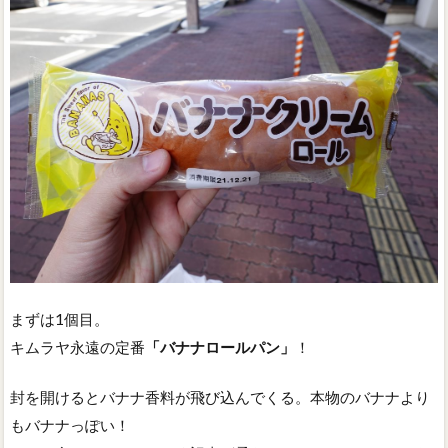
まずは1個目。
キムラヤ永遠の定番
「バナナロールパン」
！
封を開けるとバナナ香料が飛び込んでくる。本物のバナナより
もバナナっぽい！