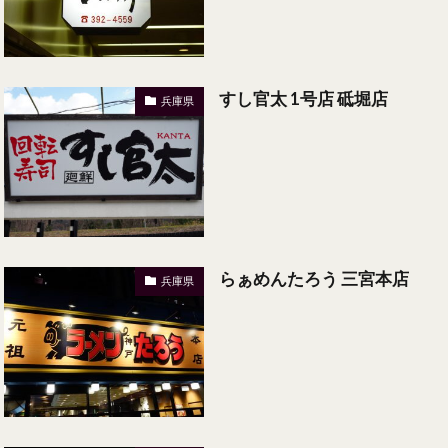
すし官太 1号店 砥堀店
兵庫県
らぁめんたろう 三宮本店
兵庫県