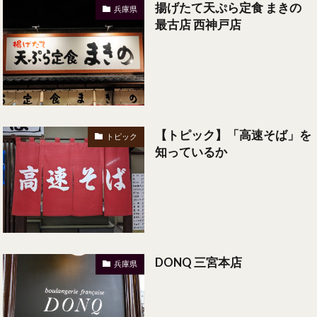
揚げたて天ぷら定食 まきの
兵庫県
最古店 西神戸店
【トピック】「高速そば」を
トピック
知っているか
DONQ 三宮本店
兵庫県