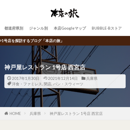
都道府県別
ジャンル別
本店Googleマップ
BUBBLE-Bストア
店の旅」
神戸屋レストラン 1号店 西宮店
2017年1月30日
2021年12月14日
兵庫県
洋食・ファミレス
,
閉店
,
パン・スウィーツ
HOME
兵庫県
神戸屋レストラン 1号店 西宮店