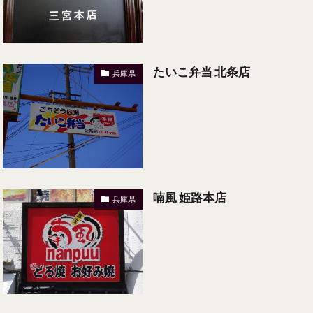
たいこ弁当 北条店
兵庫県
喃風 姫路本店
兵庫県