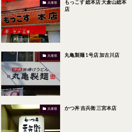
もっこす 総本店 大倉山総本
兵庫県
店
丸亀製麺 1号店 加古川店
兵庫県
かつ丼 吉兵衛 三宮本店
兵庫県