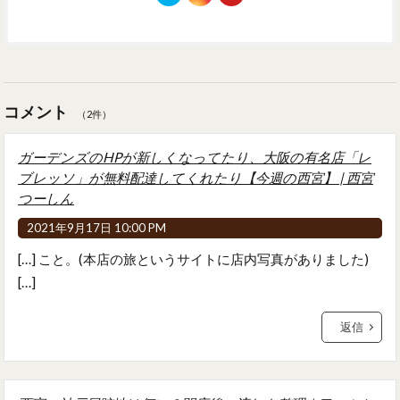
コメント
（2件）
ガーデンズのHPが新しくなってたり、大阪の有名店「レ
ブレッソ」が無料配達してくれたり【今週の西宮】 | 西宮
つーしん
2021年9月17日 10:00 PM
[…] こと。(本店の旅というサイトに店内写真がありました)
[…]
返信