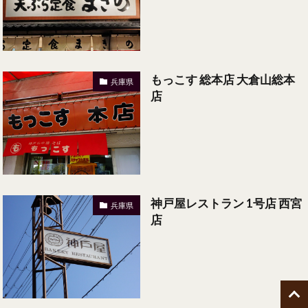
もっこす 総本店 大倉山総本
兵庫県
店
神戸屋レストラン 1号店 西宮
兵庫県
店