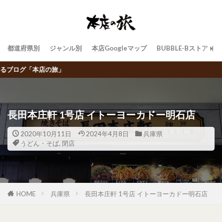
都道府県別
ジャンル別
本店Googleマップ
BUBBLE-Bストア
飲食チェーン店トラベ
長田本庄軒 1号店 イトーヨーカドー明石店
2020年10月11日
2024年4月8日
兵庫県
うどん・そば
,
閉店
HOME
兵庫県
長田本庄軒 1号店 イトーヨーカドー明石店