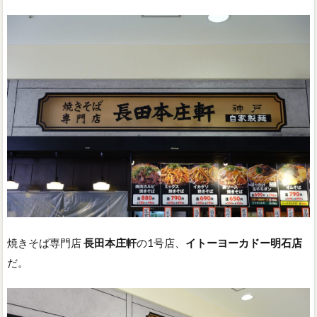
焼きそば専門店
長田本庄軒
の1号店、
イトーヨーカドー明石店
だ。