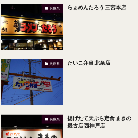
らぁめんたろう 三宮本店
兵庫県
たいこ弁当 北条店
兵庫県
揚げたて天ぷら定食 まきの
兵庫県
最古店 西神戸店