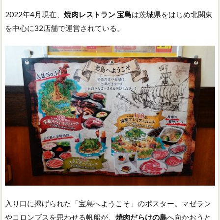
2022年4月現在、
焼肉レストラン 宝島
は茨城県をはじめ北関東
を中心に32店舗で運営されている。
入り口に掲げられた「宝島へようこそ」のポスター。マゼラン
やコロンブスを思わせる帆船が、
焼肉だらけの島
へ向かおうと