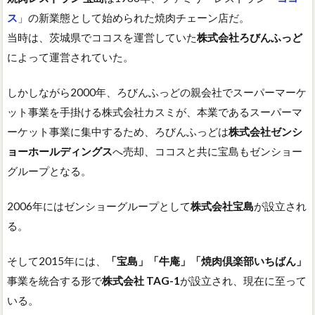
ス
」の新業態として始められた焼肉チェーン店だ。
当時は、茨城県でココスを運営していた
株式会社ろびんふっど
によって運営されていた。
しかしながら2000年、ろびんふっどの親会社でスーパーマーケ
ット事業を手掛ける株式会社カスミが、本業であるスーパーマ
ーケット事業に集中するため、ろびんふっどは
株式会社ゼンシ
ョーホールディングス
へ売却、ココスと共に宝島もゼンショー
グループとなる。
2006年にはゼンショーグループとして
株式会社宝島
が設立され
る。
そして2015年には、
「宝島」「牛庵」「焼肉倶楽部いちばん」
事業を統合する形で
株式会社 TAG-1
が設立され、現在に至って
いる。