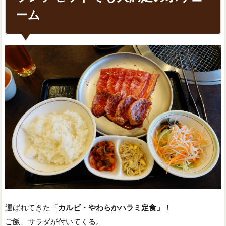
ーム
運ばれてきた
「カルビ・やわらかハラミ定食」
！
ご飯、サラダが付いてくる。