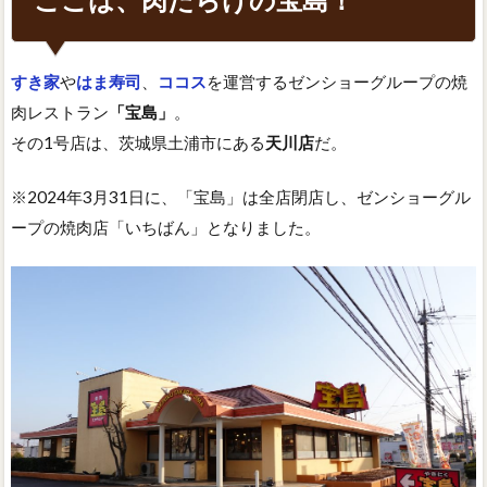
すき家
や
はま寿司
、
ココス
を運営するゼンショーグループの焼
肉レストラン
「宝島」
。
その1号店は、茨城県土浦市にある
天川店
だ。
※2024年3月31日に、「宝島」は全店閉店し、ゼンショーグル
ープの焼肉店「いちばん」となりました。