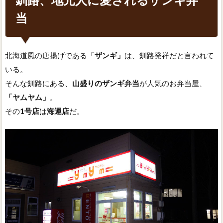
当
北海道風の唐揚げである
「ザンギ」
は、釧路発祥だと言われて
いる。
そんな釧路にある、
山盛りのザンギ弁当
が人気のお弁当屋、
「ヤムヤム」
。
その
1号店
は
海運店
だ。