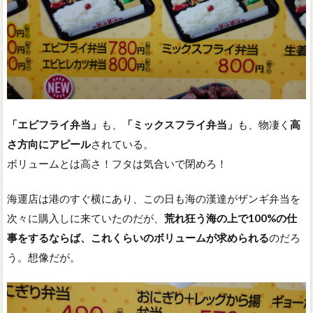
「エビフライ弁当」
も、
「ミックスフライ弁当」
も、物凄く
高
さ方向にアピール
されている。
ボリュームとは高さ！フタは気合いで閉めろ！
海運店は港のすぐ横にあり、この日も海の漢達がザンギ弁当を
次々に購入しに来ていたのだが、
荒れ狂う海の上で100%の仕
事をするならば、これくらいのボリュームが求められる
のだろ
う。想像だが。