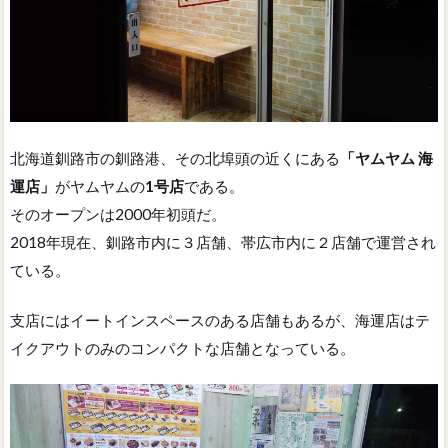
北海道釧路市の釧路港、その北埠頭の近くにある
「ヤムヤム 海
運店」
がヤムヤムの
1号店
である。
そのオープンは2000年初頭だ。
2018年現在、釧路市内に３店舗、帯広市内に２店舗で運営され
ている。
支店にはイートインスペースのある店舗もあるが、海運店はテ
イクアウトのみのコンパクトな店舗となっている。