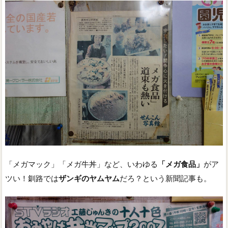
「メガマック」「メガ牛丼」など、いわゆる
「メガ食品」
がア
ツい！釧路では
ザンギのヤムヤム
だろ？という新聞記事も。