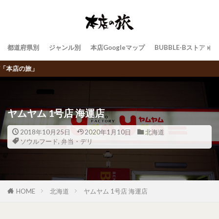
都道府県別
ジャンル別
本店Googleマップ
BUBBLE-Bストア
飲食チェーン店トラベラーBUBBL
ヤムヤム 1号店 海運店
2018年10月25日
2020年1月10日
北海道
ソウルフード
,
弁当・デリ
HOME
北海道
ヤムヤム 1号店 海運店