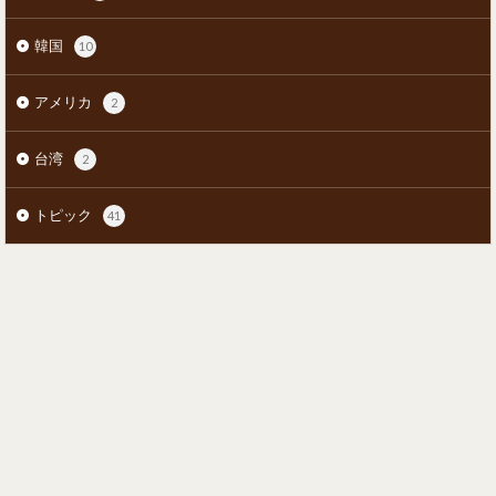
韓国
10
アメリカ
2
台湾
2
トピック
41