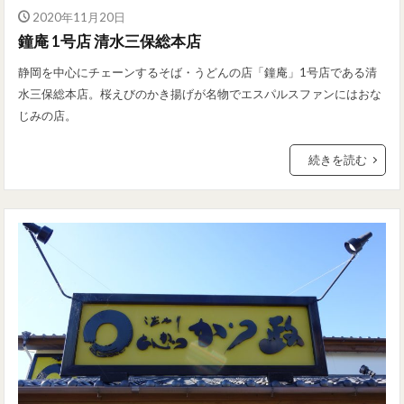
2020年11月20日
鐘庵 1号店 清水三保総本店
静岡を中心にチェーンするそば・うどんの店「鐘庵」1号店である清
水三保総本店。桜えびのかき揚げが名物でエスパルスファンにはおな
じみの店。
続きを読む