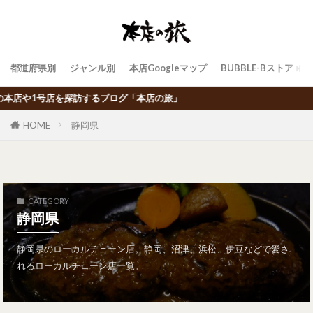
都道府県別
ジャンル別
本店Googleマップ
BUBBLE-Bストア
ブログ「本店の旅」
HOME
静岡県
CATEGORY
静岡県
静岡県のローカルチェーン店。静岡、沼津、浜松、伊豆などで愛さ
れるローカルチェーン店一覧。