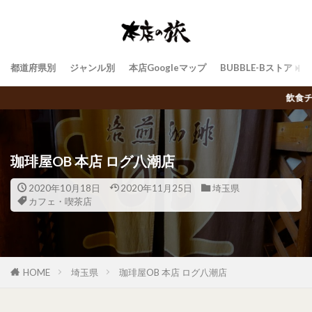
都道府県別
ジャンル別
本店Googleマップ
BUBBLE-Bストア
飲食チェーン店トラベラーBUBBLE-Bによる日本中のご
珈琲屋OB 本店 ログ八潮店
2020年10月18日
2020年11月25日
埼玉県
カフェ・喫茶店
HOME
埼玉県
珈琲屋OB 本店 ログ八潮店