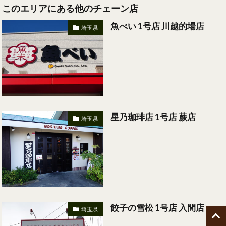
このエリアにある他のチェーン店
魚べい 1号店 川越的場店
埼玉県
星乃珈琲店 1号店 蕨店
埼玉県
餃子の雪松 1号店 入間店
埼玉県