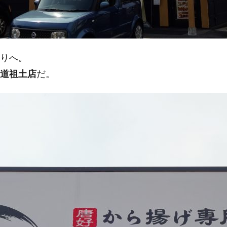
通りへ。
道祖土店
だ。