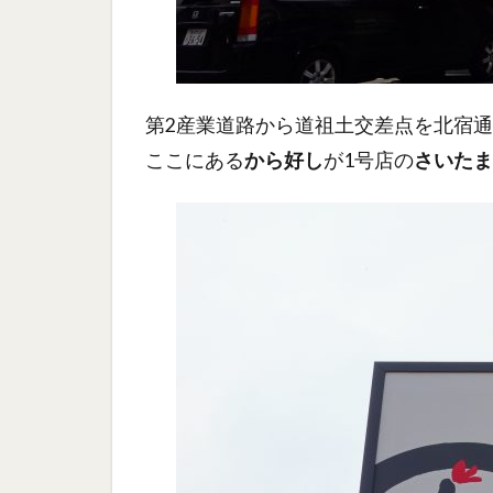
第2産業道路から道祖土交差点を北宿
ここにある
から好し
が1号店の
さいたま