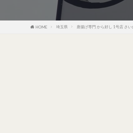
埼玉県
唐揚げ専門 から好し 1号店 さ
HOME