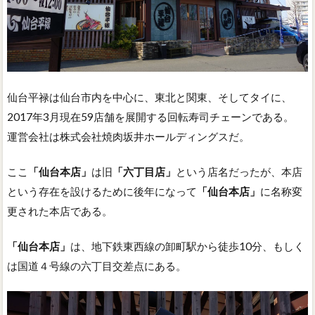
仙台平禄は仙台市内を中心に、東北と関東、そしてタイに、
2017年3月現在59店舗を展開する回転寿司チェーンである。
運営会社は株式会社焼肉坂井ホールディングスだ。
ここ
「仙台本店」
は旧
「六丁目店」
という店名だったが、本店
という存在を設けるために後年になって
「仙台本店」
に名称変
更された本店である。
「仙台本店」
は、地下鉄東西線の卸町駅から徒歩10分、もしく
は国道４号線の六丁目交差点にある。