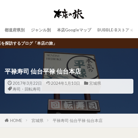
都道府県別
ジャンル別
本店Googleマップ
BUBBLE-Bストア
飲食チェー
平禄寿司 仙台平禄 仙台本店
2017年3月22日
2024年1月10日
宮城県
寿司・回転寿司
HOME
宮城県
平禄寿司 仙台平禄 仙台本店