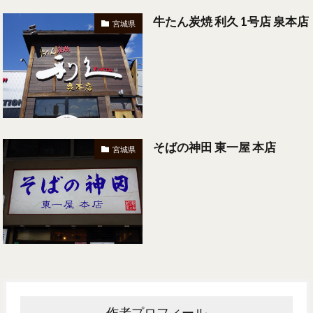
牛たん炭焼 利久 1号店 泉本店
宮城県
そばの神田 東一屋 本店
宮城県
作者プロフィール