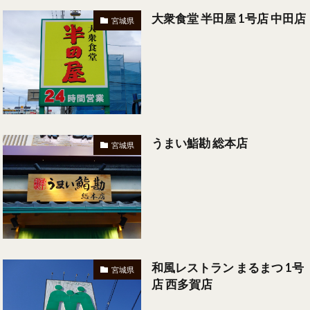
大衆食堂 半田屋 1号店 中田店
宮城県
うまい鮨勘 総本店
宮城県
和風レストラン まるまつ 1号
宮城県
店 西多賀店