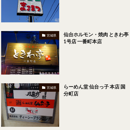
仙台ホルモン・焼肉 ときわ亭
宮城県
1号店 一番町本店
らーめん堂 仙台っ子 本店 国
宮城県
分町店