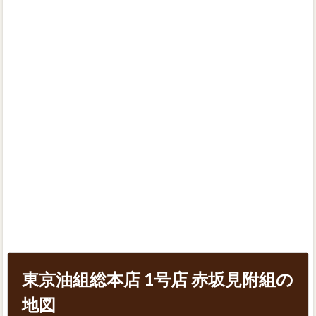
東京油組総本店 1号店 赤坂見附組の
地図