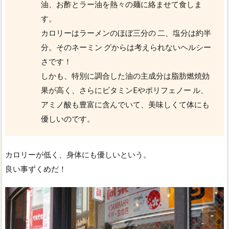
油、お酢とラー油を熱々の麺に絡ませて食しま
す。
カロリーはラーメンのほぼ三分の 二、塩分は約半
分。そのネーミン グからは考えられないヘルシー
さです！
しかも、特別に調合した油の主成分は脂肪燃焼効
果が高く、さらにビタミンEやポリフェノー ル、
アミノ酸も豊富に含んでいて、美味しくて体にも
優しいのです。
カロリーが低く、身体にも優しいという。
良い事ずくめだ！