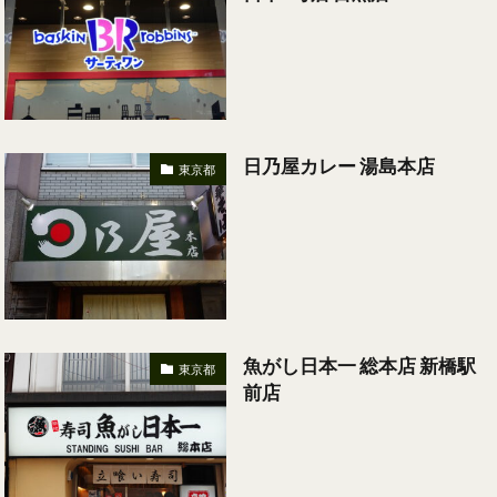
日乃屋カレー 湯島本店
東京都
魚がし日本一 総本店 新橋駅
東京都
前店