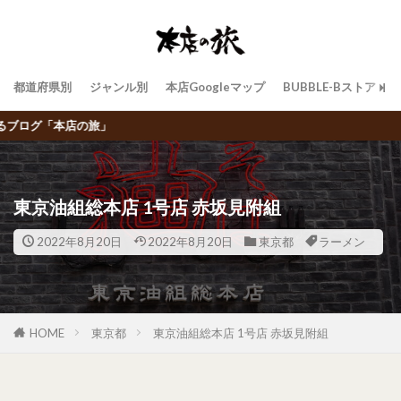
都道府県別
ジャンル別
本店Googleマップ
BUBBLE-Bストア
飲食チェーン店トラ
東京油組総本店 1号店 赤坂見附組
2022年8月20日
2022年8月20日
東京都
ラーメン
HOME
東京都
東京油組総本店 1号店 赤坂見附組