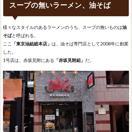
スープの無いラーメン、油そば
様々なスタイルのあるラーメンのうち、スープの無いものは
油
そば
と呼ばれる。
ここ
「東京油組総本店」
は、油そば専門店として2008年に創業
した。
1号店は、赤坂見附にある
「赤坂見附組」
だ。