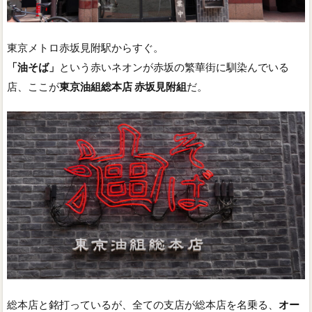
東京メトロ赤坂見附駅からすぐ。
「油そば」
という赤いネオンが赤坂の繁華街に馴染んでいる
店、ここが
東京油組総本店 赤坂見附組
だ。
総本店と銘打っているが、全ての支店が総本店を名乗る、
オー