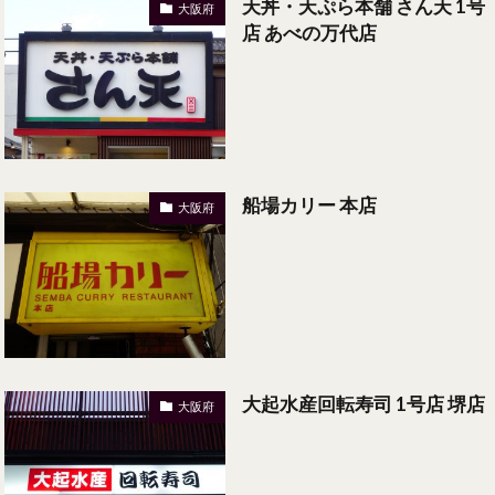
天丼・天ぷら本舗 さん天 1号
大阪府
店 あべの万代店
船場カリー 本店
大阪府
大起水産回転寿司 1号店 堺店
大阪府