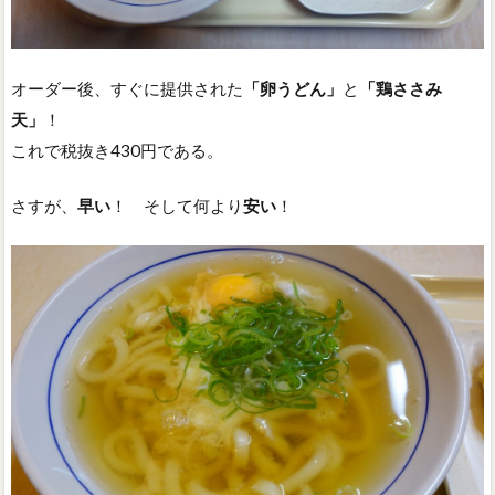
オーダー後、すぐに提供された
「卵うどん」
と
「鶏ささみ
天」
！
これで税抜き430円である。
さすが、
早い
！ そして何より
安い
！