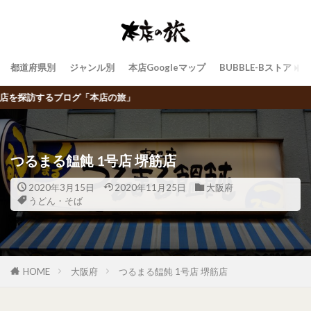
都道府県別
ジャンル別
本店Googleマップ
BUBBLE-Bストア
飲食チェ
つるまる饂飩 1号店 堺筋店
2020年3月15日
2020年11月25日
大阪府
うどん・そば
HOME
大阪府
つるまる饂飩 1号店 堺筋店