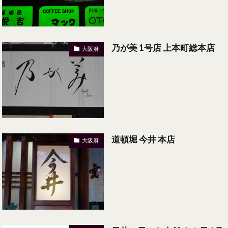
乃が美 1号店 上本町総本店
大阪府
道頓堀 今井 本店
大阪府