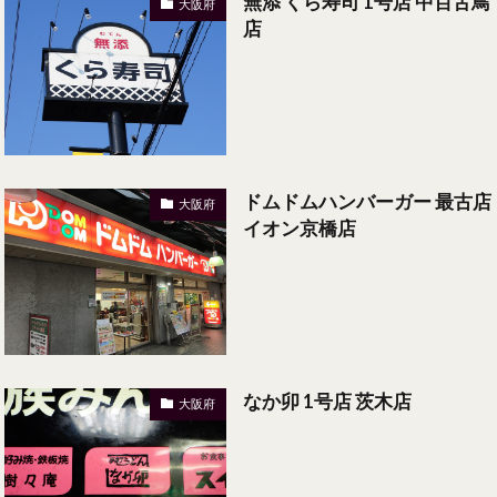
無添 くら寿司 1号店 中百舌鳥
大阪府
店
ドムドムハンバーガー 最古店
大阪府
イオン京橋店
なか卯 1号店 茨木店
大阪府