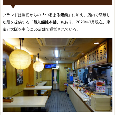
ブランドは当初からの
「つるまる饂飩」
に加え、店内で製麺し
た麺を提供する
「鶴丸饂飩本舗」
もあり、2020年3月現在、東
京と大阪を中心に55店舗で運営されている。