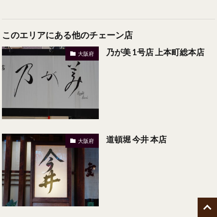
このエリアにある他のチェーン店
乃が美 1号店 上本町総本店
大阪府
道頓堀 今井 本店
大阪府