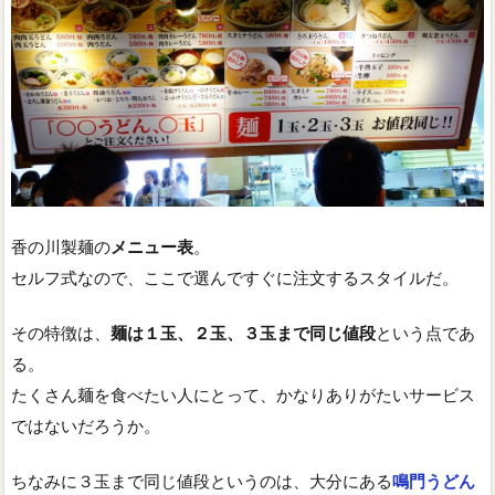
香の川製麺の
メニュー表
。
セルフ式なので、ここで選んですぐに注文するスタイルだ。
その特徴は、
麺は１玉、２玉、３玉まで同じ値段
という点であ
る。
たくさん麺を食べたい人にとって、かなりありがたいサービス
ではないだろうか。
ちなみに３玉まで同じ値段というのは、大分にある
鳴門うどん