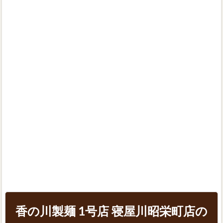
香の川製麺 1号店 寝屋川昭栄町店の