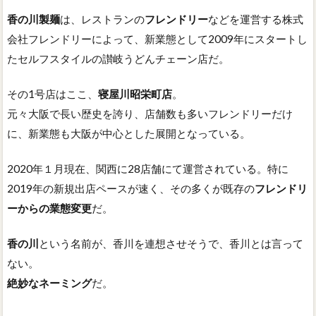
香の川製麺
は、レストランの
フレンドリー
などを運営する株式
会社フレンドリーによって、新業態として2009年にスタートし
たセルフスタイルの讃岐うどんチェーン店だ。
その1号店はここ、
寝屋川昭栄町店
。
元々大阪で長い歴史を誇り、店舗数も多いフレンドリーだけ
に、新業態も大阪が中心とした展開となっている。
2020年１月現在、関西に28店舗にて運営されている。特に
2019年の新規出店ペースが速く、その多くが既存の
フレンドリ
ーからの業態変更
だ。
香の川
という名前が、香川を連想させそうで、香川とは言って
ない。
絶妙なネーミング
だ。