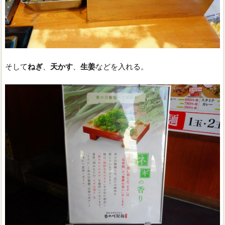
そして
ねぎ
、
天かす
、
生姜
などを入れる。