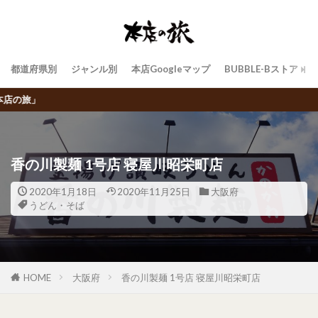
都道府県別
ジャンル別
本店Googleマップ
BUBBLE-Bストア
飲食チェーン店トラベラーBUBBLE-
香の川製麺 1号店 寝屋川昭栄町店
2020年1月18日
2020年11月25日
大阪府
うどん・そば
HOME
大阪府
香の川製麺 1号店 寝屋川昭栄町店