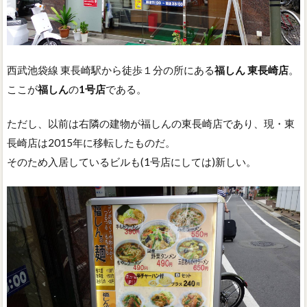
西武池袋線 東長崎駅から徒歩１分の所にある
福しん 東長崎店
。
ここが
福しん
の
1号店
である。
ただし、以前は右隣の建物が福しんの東長崎店であり、現・東
長崎店は2015年に移転したものだ。
そのため入居しているビルも(1号店にしては)新しい。