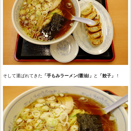
そして運ばれてきた
「手もみラーメン(醤油)」
と
「餃子」
！