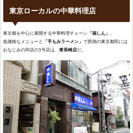
東京ローカルの中華料理店
東京都を中心に展開する中華料理チェーン
「福しん」
。
低価格なメニューと
「手もみラーメン」
で西側の東京都民には
おなじみの同店の1号店は、
東長崎店
だ。