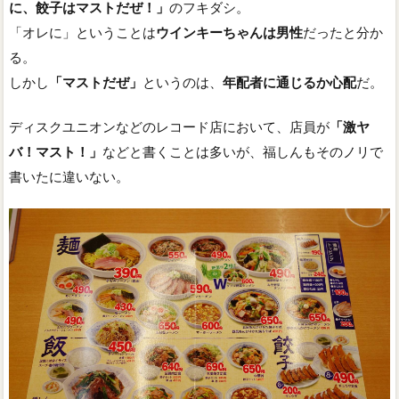
に、餃子はマストだぜ！」
のフキダシ。
「オレに」ということは
ウインキーちゃんは男性
だったと分か
る。
しかし
「マストだぜ」
というのは、
年配者に通じるか心配
だ。
ディスクユニオンなどのレコード店において、店員が
「激ヤ
バ！マスト！」
などと書くことは多いが、福しんもそのノリで
書いたに違いない。