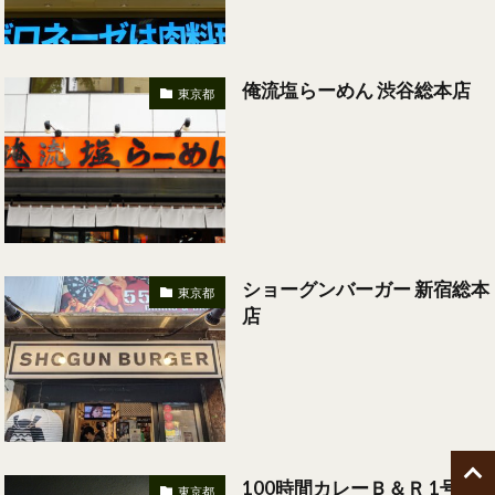
俺流塩らーめん 渋谷総本店
東京都
ショーグンバーガー 新宿総本
東京都
店
100時間カレーＢ＆Ｒ 1号店
東京都