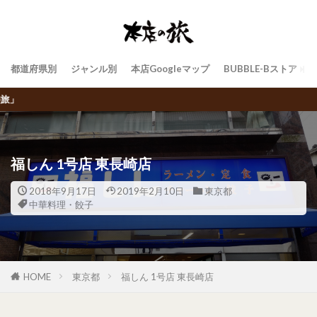
都道府県別
ジャンル別
本店Googleマップ
BUBBLE-Bストア
飲食チェーン店トラベラーBUBBLE-
福しん 1号店 東長崎店
2018年9月17日
2019年2月10日
東京都
中華料理・餃子
HOME
東京都
福しん 1号店 東長崎店