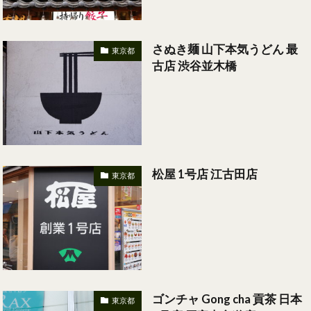
さぬき麺 山下本気うどん 最
東京都
古店 渋谷並木橋
松屋 1号店 江古田店
東京都
ゴンチャ Gong cha 貢茶 日本
東京都