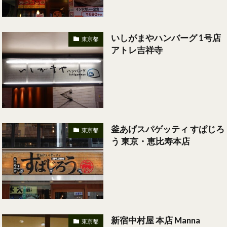
いしがまやハンバーグ 1号店
東京都
アトレ吉祥寺
釜あげスパゲッティ すぱじろ
東京都
う 東京・恵比寿本店
新宿中村屋 本店 Manna
東京都