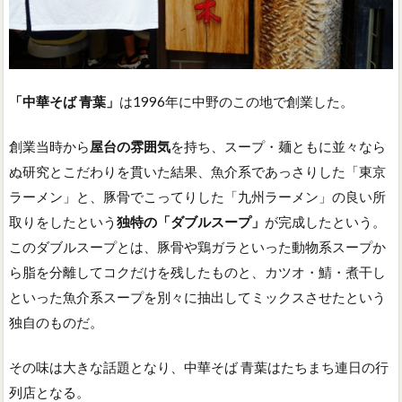
「中華そば 青葉」
は1996年に中野のこの地で創業した。
創業当時から
屋台の雰囲気
を持ち、スープ・麺ともに並々なら
ぬ研究とこだわりを貫いた結果、魚介系であっさりした「東京
ラーメン」と、豚骨でこってりした「九州ラーメン」の良い所
取りをしたという
独特の「ダブルスープ」
が完成したという。
このダブルスープとは、豚骨や鶏ガラといった動物系スープか
ら脂を分離してコクだけを残したものと、カツオ・鯖・煮干し
といった魚介系スープを別々に抽出してミックスさせたという
独自のものだ。
その味は大きな話題となり、中華そば 青葉はたちまち連日の行
列店となる。