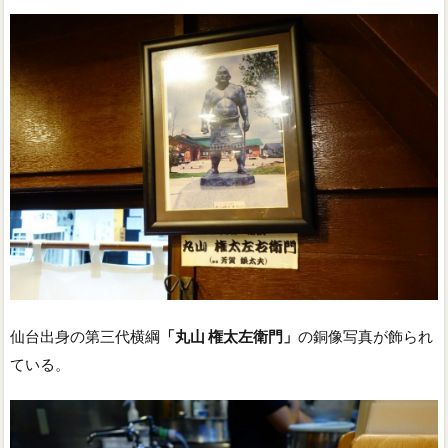
仙台出身の第三代横綱
「丸山 権太左衛門」
の銅像写真が飾られ
ている。