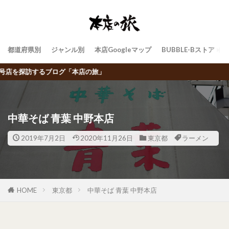
都道府県別
ジャンル別
本店Googleマップ
BUBBLE-Bストア
飲食チェー
中華そば 青葉 中野本店
2019年7月2日
2020年11月26日
東京都
ラーメン
HOME
東京都
中華そば 青葉 中野本店