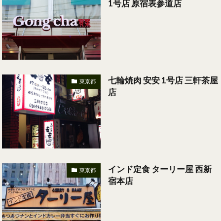
1号店 原宿表参道店
七輪焼肉 安安 1号店 三軒茶屋
東京都
店
インド定食 ターリー屋 西新
東京都
宿本店