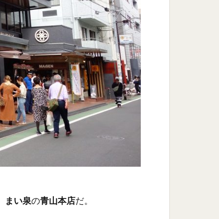
、
まい泉
の
青山本店
だ。