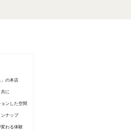
泉」の本店
と共に
ションした空間
インナップ
が変わる体験