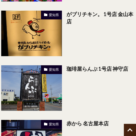
がブリチキン。 1号店 金山本
愛知県
店
珈琲屋らんぷ 1号店 神守店
愛知県
赤から 名古屋本店
愛知県