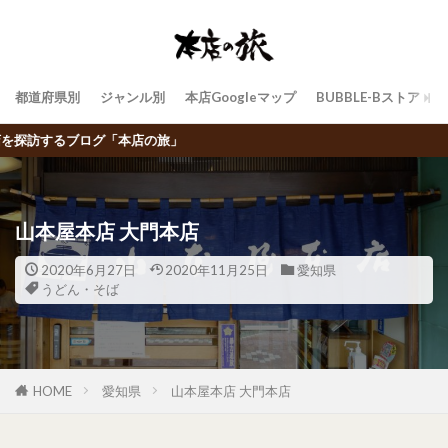
都道府県別
ジャンル別
本店Googleマップ
BUBBLE-Bストア
飲食チェーン店トラ
山本屋本店 大門本店
2020年6月27日
2020年11月25日
愛知県
うどん・そば
HOME
愛知県
山本屋本店 大門本店