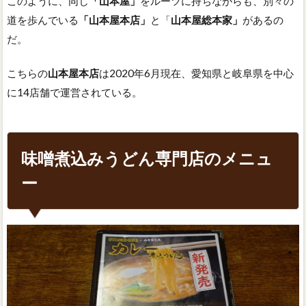
このように、同じ
「山本屋」
をルーツに持ちながらも、別々の
道を歩んでいる
「山本屋本店」
と「
山本屋総本家」
があるの
だ。
こちらの
山本屋本店
は2020年6月現在、愛知県と岐阜県を中心
に14店舗で運営されている。
味噌煮込みうどん専門店のメニュ
ー