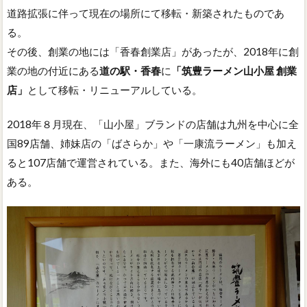
道路拡張に伴って現在の場所にて移転・新築されたものであ
る。
その後、創業の地には「香春創業店」があったが、2018年に創
業の地の付近にある
道の駅・香春
に
「筑豊ラーメン山小屋 創業
店」
として移転・リニューアルしている。
2018年８月現在、「山小屋」ブランドの店舗は九州を中心に全
国89店舗、姉妹店の「ばさらか」や「一康流ラーメン」も加え
ると107店舗で運営されている。また、海外にも40店舗ほどが
ある。