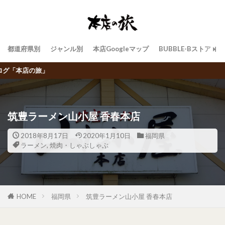
都道府県別
ジャンル別
本店Googleマップ
BUBBLE-Bストア
飲食チェーン店トラベラーBUBBLE-
筑豊ラーメン山小屋 香春本店
2018年8月17日
2020年1月10日
福岡県
ラーメン
,
焼肉・しゃぶしゃぶ
HOME
福岡県
筑豊ラーメン山小屋 香春本店