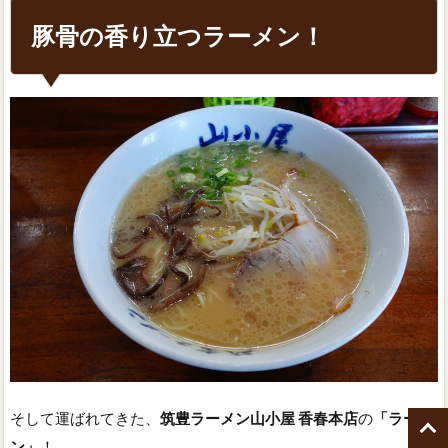
豚骨の香り立つラーメン！
そして運ばれてきた、
筑豊ラーメン山小屋 香春本店
の
「ラーメ
ン」
！