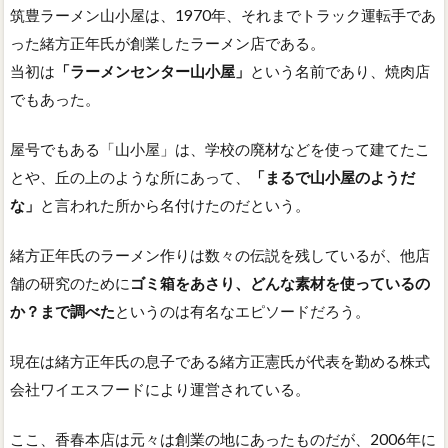
筑豊ラーメン山小屋は、1970年、それまでトラック運転手であ
った緒方正年氏が創業したラーメン店である。
当初は
「ラーメンセンター山小屋」
という名前であり、焼肉店
でもあった。
屋号でもある「山小屋」は、学校の廃材などを使って建てたこ
とや、丘の上のような所にあって、
「まるで山小屋のようだ
な」
と言われた所から名付けたのだという。
緒方正年氏のラーメン作りは数々の伝説を残しているが、他店
舗の研究のために
ゴミ箱をあさり、どんな素材を使っているの
か？まで調べた
というのは有名なエピソードだろう。
現在は緒方正年氏の息子である緒方正憲氏が代表を勤める株式
会社ワイエスフードにより運営されている。
ここ、香春本店は元々は創業の地にあったものだが、2006年に