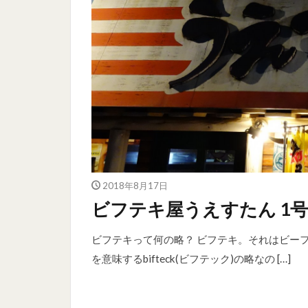
2018年8月17日
ビフテキ屋うえすたん 1号
ビフテキって何の略？ ビフテキ。それはビー
を意味するbifteck(ビフテック)の略なの […]