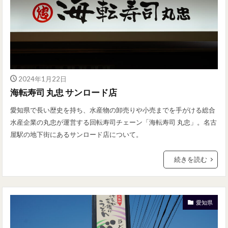
2024年1月22日
海転寿司 丸忠 サンロード店
愛知県で長い歴史を持ち、水産物の卸売りや小売までを手がける総合
水産企業の丸忠が運営する回転寿司チェーン「海転寿司 丸忠」。名古
屋駅の地下街にあるサンロード店について。
続きを読む
愛知県