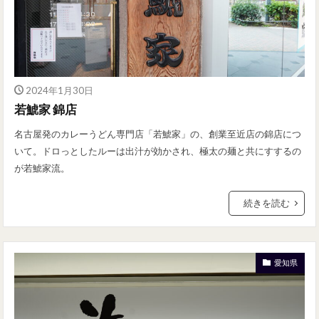
2024年1月30日
若鯱家 錦店
名古屋発のカレーうどん専門店「若鯱家」の、創業至近店の錦店につ
いて。ドロっとしたルーは出汁が効かされ、極太の麺と共にすするの
が若鯱家流。
続きを読む
愛知県