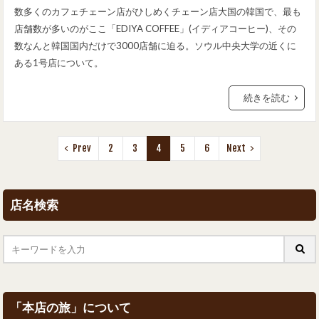
数多くのカフェチェーン店がひしめくチェーン店大国の韓国で、最も
店舗数が多いのがここ「EDIYA COFFEE」(イディアコーヒー)、その
数なんと韓国国内だけで3000店舗に迫る。ソウル中央大学の近くに
ある1号店について。
続きを読む
Prev
2
3
4
5
6
Next
店名検索
「本店の旅」について