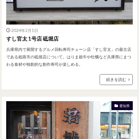
2024年2月1日
すし官太 1号店 砥堀店
兵庫県内で展開するグルメ回転寿司チェーン店「すし官太」の最古店
である姫路市の砥堀店について。はりま姫牛や牡蠣など兵庫県にまつ
わる食材や独創的な創作寿司が楽しめる。
続きを読む
愛知県